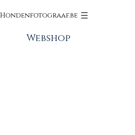
Hondenfotograaf.be
Webshop
Honden
Evenementen
Shoots in winkels en
bij organisaties
Privé Shoots
Fotoshoot van jouw
geliefde huisdier
Ras fotografie
Shoots voor WOEF