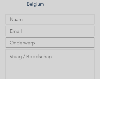
Belgium
Verzenden
Up-To-Date blijven? Schijf in op
onze nieuwsbrief