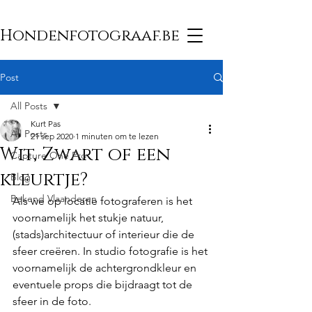
Hondenfotograaf.be
Post
All Posts
Kurt Pas
All Posts
21 sep 2020
1 minuten om te lezen
Wit, Zwart of een
Capture One Pro
kleurtje?
Blog
Bekend Vlaanderen
Als we op locatie fotograferen is het 
voornamelijk het stukje natuur, 
(stads)architectuur of interieur die de 
sfeer creëren. In studio fotografie is het 
voornamelijk de achtergrondkleur en 
eventuele props die bijdraagt tot de 
sfeer in de foto.