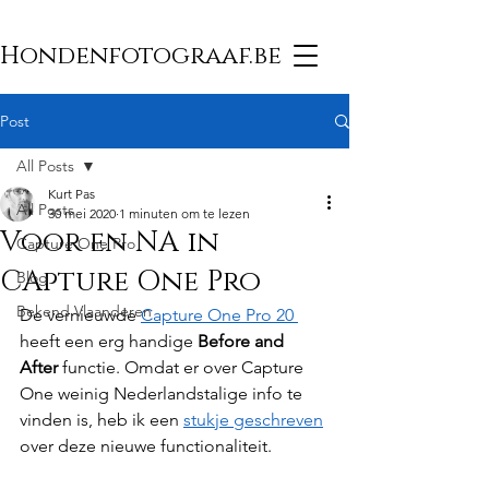
Hondenfotograaf.be
Post
All Posts
Kurt Pas
All Posts
30 mei 2020
1 minuten om te lezen
Voor en NA in
Capture One Pro
CApture One Pro
Blog
Bekend Vlaanderen
De vernieuwde 
Capture One Pro 20 
heeft een erg handige 
Before and 
After 
functie. Omdat er over Capture 
One weinig Nederlandstalige info te 
vinden is, heb ik een 
stukje geschreven
over deze nieuwe functionaliteit.