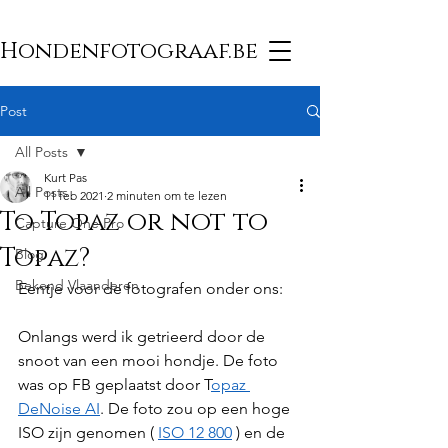
Hondenfotograaf.be
Post
All Posts
Kurt Pas
All Posts
11 feb 2021
2 minuten om te lezen
To Topaz or not to
Capture One Pro
Topaz?
Blog
Bekend Vlaanderen
Eentje voor de fotografen onder ons:
Onlangs werd ik getrieerd door de 
snoot van een mooi hondje. De foto 
was op FB geplaatst door T
opaz 
DeNoise AI
. De foto zou op een hoge 
ISO zijn genomen ( 
ISO 12 800
 ) en de 