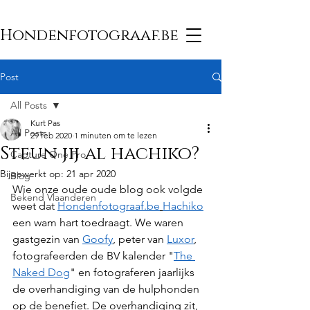
Hondenfotograaf.be
Post
All Posts
Kurt Pas
All Posts
29 feb 2020
1 minuten om te lezen
Steun jij al hachiko?
Capture One Pro
Bijgewerkt op:
21 apr 2020
Blog
Wie onze oude oude blog ook volgde 
Bekend Vlaanderen
weet dat 
Hondenfotograaf.be
Hachiko
een wam hart toedraagt. We waren 
gastgezin van 
Goofy
, peter van 
Luxor
, 
fotografeerden de BV kalender "
The 
Naked Dog
" en fotograferen jaarlijks 
de overhandiging van de hulphonden 
op de benefiet. De overhandiging zit, 