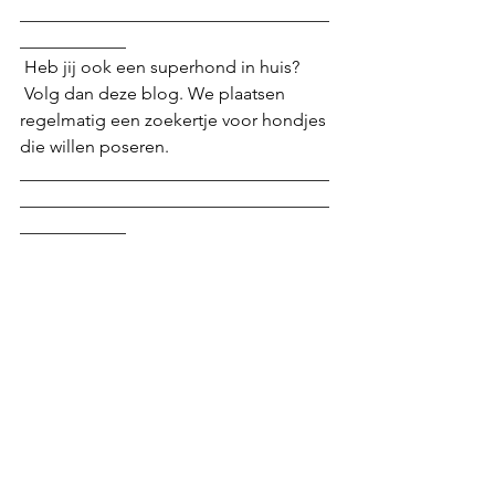
___________________________________
____________
 Heb jij ook een superhond in huis?
 Volg dan deze blog. We plaatsen 
regelmatig een zoekertje voor hondjes 
die willen poseren.
___________________________________
___________________________________
____________