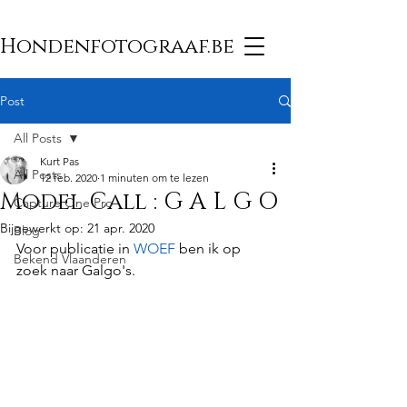
Hondenfotograaf.be
Post
All Posts
Kurt Pas
All Posts
12 feb. 2020
1 minuten om te lezen
Model Call : G A L G O
Capture One Pro
Bijgewerkt op:
21 apr. 2020
Blog
Voor publicatie in 
WOEF
 ben ik op 
Bekend Vlaanderen
zoek naar Galgo's.