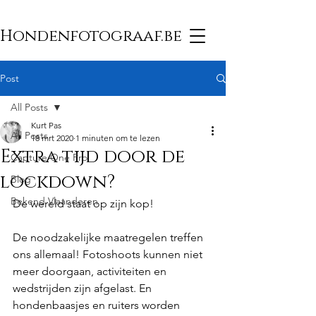
Hondenfotograaf.be
Post
All Posts
Kurt Pas
All Posts
18 mrt 2020
1 minuten om te lezen
Extra tijd door de
Capture One Pro
lockdown?
Blog
Bekend Vlaanderen
De wereld staat op zijn kop!
De noodzakelijke maatregelen treffen 
ons allemaal! Fotoshoots kunnen niet 
meer doorgaan, activiteiten en 
wedstrijden zijn afgelast. En 
hondenbaasjes en ruiters worden 