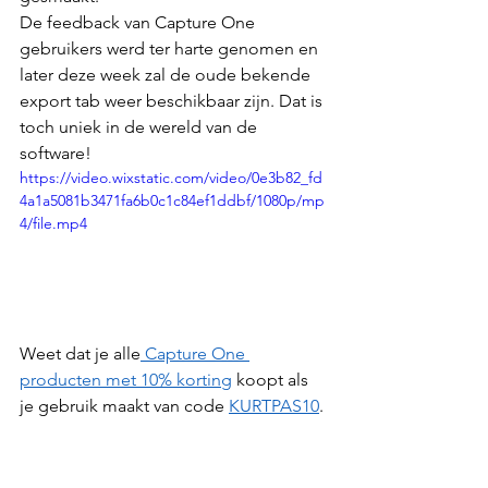
De feedback van Capture One 
gebruikers werd ter harte genomen en 
later deze week zal de oude bekende 
export tab weer beschikbaar zijn. Dat is 
toch uniek in de wereld van de 
software!
https://video.wixstatic.com/video/0e3b82_fd
4a1a5081b3471fa6b0c1c84ef1ddbf/1080p/mp
4/file.mp4
Weet dat je alle
 Capture One 
producten met 10% korting
 koopt als 
je gebruik maakt van code 
KURTPAS10
.