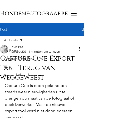
Hondenfotograaf.be
Post
All Posts
Kurt Pas
All Posts
28 sep 2021
1 minuten om te lezen
Capture One Export
Capture One Pro
Tab - Terug van
Blog
Bekend Vlaanderen
weggeweest
Capture One is erom gekend om 
steeds weer nieuwigheden uit te 
brengen op maat van de fotograaf of 
beeldverwerker. Maar de nieuwe 
export tool werd niet door iedereen 
gesmaakt.