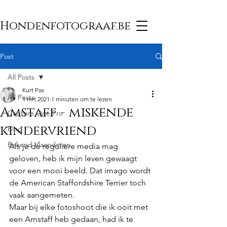
Hondenfotograaf.be
Post
All Posts
Kurt Pas
All Posts
1 mrt 2021
1 minuten om te lezen
Amstaff - miskende
Capture One Pro
kindervriend
Blog
Bekend Vlaanderen
Als je de reguliere media mag 
geloven, heb ik mijn leven gewaagt 
voor een mooi beeld. Dat imago wordt 
de American Staffordshire Terrier toch 
vaak aangemeten. 
Maar bij elke fotoshoot die ik ooit met 
een Amstaff heb gedaan, had ik te 