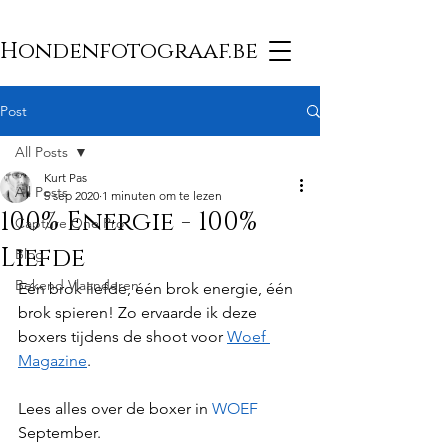
Hondenfotograaf.be
Post
All Posts
Kurt Pas
All Posts
5 sep 2020
1 minuten om te lezen
100% Energie - 100%
Capture One Pro
Liefde
Blog
Bekend Vlaanderen
Eén brok liefde, één brok energie, één 
brok spieren! Zo ervaarde ik deze 
boxers tijdens de shoot voor 
Woef 
Magazine
.
Lees alles over de boxer in 
WOEF
September.